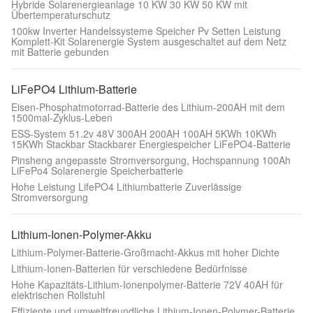
Hybride Solarenergieanlage 10 KW 30 KW 50 KW mit
Übertemperaturschutz
100kw Inverter Handelssysteme Speicher Pv Setten Leistung
Komplett-Kit Solarenergie System ausgeschaltet auf dem Netz
mit Batterie gebunden
LiFePO4 Lithium-Batterie
Eisen-Phosphatmotorrad-Batterie des Lithium-200AH mit dem
1500mal-Zyklus-Leben
ESS-System 51.2v 48V 300AH 200AH 100AH 5KWh 10KWh
15KWh Stackbar Stackbarer Energiespeicher LiFePO4-Batterie
Pinsheng angepasste Stromversorgung, Hochspannung 100Ah
LiFePo4 Solarenergie Speicherbatterie
Hohe Leistung LifePO4 Lithiumbatterie Zuverlässige
Stromversorgung
Lithium-Ionen-Polymer-Akku
Lithium-Polymer-Batterie-Großmacht-Akkus mit hoher Dichte
Lithium-Ionen-Batterien für verschiedene Bedürfnisse
Hohe Kapazitäts-Lithium-Ionenpolymer-Batterie 72V 40AH für
elektrischen Rollstuhl
Effiziente und umweltfreundliche Lithium-Ionen-Polymer-Batterie