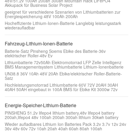
48V/51.2v 100Ah 200ah 300ah Mountain Rack LiFePO4
Akkupack für Business Solar Project
geeignet für verschiedene Szenarien von Lithiumbatterien zur
Energiespeicherung 48V 100Ah 200Ah
Hocheffiziente Lithium-Ionen-Batterie Langlebig leistungsstark
wiederaufladbar
Fahrzeug-Lithium-Ionen-Batterie
Batterie-Satz Pinsheng Soems Ebike des Batterie-36v
elektrischer Roller-48v Ev
Lithiumbatterie 72v50Ah Elektromotorrad LFP Zelle Intelligenz
BMS Managementsystem Lithiumbatterie Lithium-Ionenbatterie
UN38.8 36V 10Ah 48V 20Ah Ebike/elektrischer Roller-Batterie-
Satz
Hochleistungsmotorrad Lithiumbatterie 60V 72V 20AH 30AH
40AH 50AH eingebaut in 100A BMS für Ebike Kit 3000w 72v
Energie-Speicher-Lithium-Batterie
PINSHENG 51.2v lifepo4 lithium battery,48v lifepo4 battery
200ah,lifepo4 48v 100ah 200ah 300ah lithium 30kwh battery
Wieder aufladbares Lithium Ion Batteries Pack 3.2v 3.7v 12v 24v
36v 48v 60v 72v 10ah 20ah 40ah 60ah 80ah 100ah