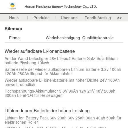
Hunan Pinsheng Energy Technology Co., LTD.
Haus
Produkte
Über uns
Fabrik-Ausflug
>>
Sitemap
Firma
Werksbesichtigung
Qualitätskontrolle
Wieder aufladbare Li-Ionenbatterie
An der Wand befestigter 48v Lifepo4 Batterie-Satz-Solarlithium-
batterie Pinsheng 10kwh
Batteriezelle der wieder aufladbaren Lithium-Batterie 3.2v 100ah
120Ah 280Ah lifepo4 für Akkumulator
Wieder aufladbare Li-Ionenbatterie mit hoher Dichte 24V 100Ah
umweltfreundlich
Hochspannungs-Akkumulator 3.6V 96Ah 12V 24V 48V 200ah
300ah LiFePO4 für Reisewagen
Lithium-Ionen-Batterie der hohen Leistung
Lithium Ion Battery Pack 60v 20ah 60v 25ah 30ah 40ah 50ah für
elektrischen Roller