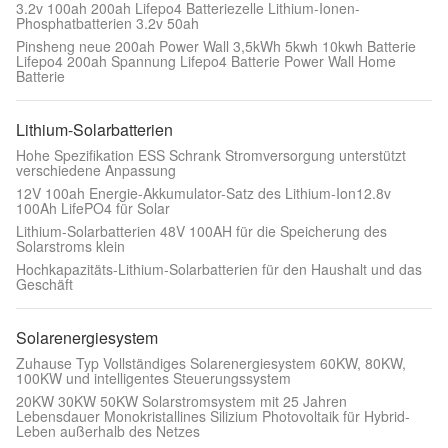
3.2v 100ah 200ah Lifepo4 Batteriezelle Lithium-Ionen-
Phosphatbatterien 3.2v 50ah
Pinsheng neue 200ah Power Wall 3,5kWh 5kwh 10kwh Batterie
Lifepo4 200ah Spannung Lifepo4 Batterie Power Wall Home
Batterie
Lithium-Solarbatterien
Hohe Spezifikation ESS Schrank Stromversorgung unterstützt
verschiedene Anpassung
12V 100ah Energie-Akkumulator-Satz des Lithium-Ion12.8v
100Ah LifePO4 für Solar
Lithium-Solarbatterien 48V 100AH für die Speicherung des
Solarstroms klein
Hochkapazitäts-Lithium-Solarbatterien für den Haushalt und das
Geschäft
Solarenergiesystem
Zuhause Typ Vollständiges Solarenergiesystem 60KW, 80KW,
100KW und intelligentes Steuerungssystem
20KW 30KW 50KW Solarstromsystem mit 25 Jahren
Lebensdauer Monokristallines Silizium Photovoltaik für Hybrid-
Leben außerhalb des Netzes