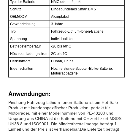
Typ der Batterie
NMC oder Lifepo4
Schutz
Eingebundenes Smart BMS
OEM/ODM
Akzeptabel
Gewährleistung
3 Jahre
Typ
Fahrzeug-Lithium-Ionen-Batterie
Spannung
Individualisiert
Betriebstemperatur
-20 bis 60°C
Höchstentladungsstrom
2C bis 4C
Herkunftsort
Hunan, China
Eigenschaften
Hochleistungs-Scooter-Ebike-Batterie,
Motorradbatterie
Anwendungen:
Pinsheng Fahrzeug Lithium-Ionen-Batterie ist ein Hot-Sale-
Produkt mit kundenspezifischer Produktion, perfekt für
Motorräder. mit einer Modellnummer von PE-48100 und
Ursprung aus CHINA ist die Batterie mit CE zertifiziert,MSDS,
UN38.8 und ISO9001. Die Mindestbestellmenge beträgt 1
Einheit und der Preis ist verhandelbar.Die Lieferzeit beträgt