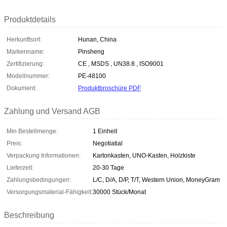
Produktdetails
Herkunftsort:
Hunan, China
Markenname:
Pinsheng
Zertifizierung:
CE , MSDS , UN38.8 , ISO9001
Modellnummer:
PE-48100
Dokument:
Produktbroschüre PDF
Zahlung und Versand AGB
Min Bestellmenge:
1 Einheit
Preis:
Negotiatial
Verpackung Informationen:
Kartonkasten, UNO-Kasten, Holzkiste
Lieferzeit:
20-30 Tage
Zahlungsbedingungen:
L/C, D/A, D/P, T/T, Western Union, MoneyGram
Versorgungsmaterial-Fähigkeit:
30000 Stück/Monat
Beschreibung