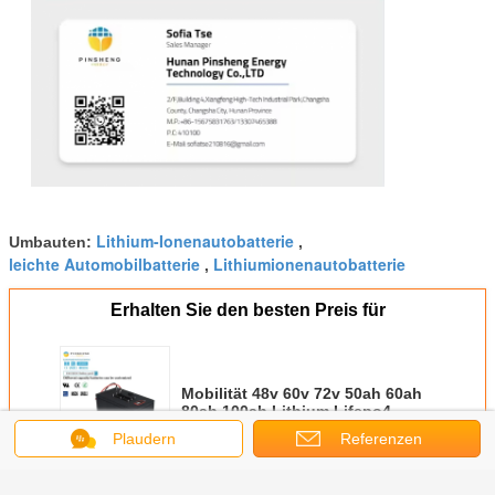
Lithium-Ionenautobatterie
Umbauten:
,
leichte Automobilbatterie
Lithiumionenautobatterie
,
Erhalten Sie den besten Preis für
Mobilität 48v 60v 72v 50ah 60ah
80ah 100ah Lithium Lifepo4
Batterie 72v 1000ah Für Elektro-
Plaudern
Referenzen
Motorrad Dreirad Golfwagen
Fortsetzen