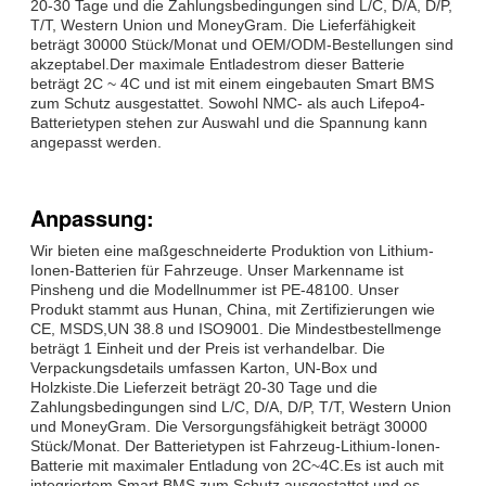
20-30 Tage und die Zahlungsbedingungen sind L/C, D/A, D/P,
T/T, Western Union und MoneyGram. Die Lieferfähigkeit
beträgt 30000 Stück/Monat und OEM/ODM-Bestellungen sind
akzeptabel.Der maximale Entladestrom dieser Batterie
beträgt 2C ~ 4C und ist mit einem eingebauten Smart BMS
zum Schutz ausgestattet. Sowohl NMC- als auch Lifepo4-
Batterietypen stehen zur Auswahl und die Spannung kann
angepasst werden.
Anpassung:
Wir bieten eine maßgeschneiderte Produktion von Lithium-
Ionen-Batterien für Fahrzeuge. Unser Markenname ist
Pinsheng und die Modellnummer ist PE-48100. Unser
Produkt stammt aus Hunan, China, mit Zertifizierungen wie
CE, MSDS,UN 38.8 und ISO9001. Die Mindestbestellmenge
beträgt 1 Einheit und der Preis ist verhandelbar. Die
Verpackungsdetails umfassen Karton, UN-Box und
Holzkiste.Die Lieferzeit beträgt 20-30 Tage und die
Zahlungsbedingungen sind L/C, D/A, D/P, T/T, Western Union
und MoneyGram. Die Versorgungsfähigkeit beträgt 30000
Stück/Monat. Der Batterietypen ist Fahrzeug-Lithium-Ionen-
Batterie mit maximaler Entladung von 2C~4C.Es ist auch mit
integriertem Smart BMS zum Schutz ausgestattet und es