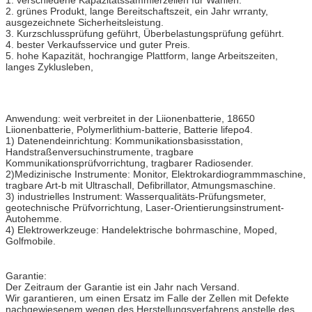
2. grünes Produkt, lange Bereitschaftszeit, ein Jahr wrranty,
ausgezeichnete Sicherheitsleistung.
3. Kurzschlussprüfung geführt, Überbelastungsprüfung geführt.
4. bester Verkaufsservice und guter Preis.
5. hohe Kapazität, hochrangige Plattform, lange Arbeitszeiten,
langes Zyklusleben,
Anwendung: weit verbreitet in der Liionenbatterie, 18650
Liionenbatterie, Polymerlithium-batterie, Batterie lifepo4.
1) Datenendeinrichtung: Kommunikationsbasisstation,
Handstraßenversuchinstrumente, tragbare
Kommunikationsprüfvorrichtung, tragbarer Radiosender.
2)Medizinische Instrumente: Monitor, Elektrokardiogrammmaschine,
tragbare Art-b mit Ultraschall, Defibrillator, Atmungsmaschine.
3) industrielles Instrument: Wasserqualitäts-Prüfungsmeter,
geotechnische Prüfvorrichtung, Laser-Orientierungsinstrument-
Autohemme.
4) Elektrowerkzeuge: Handelektrische bohrmaschine, Moped,
Golfmobile.
Garantie:
Der Zeitraum der Garantie ist ein Jahr nach Versand.
Wir garantieren, um einen Ersatz im Falle der Zellen mit Defekte
nachgewiesenem wegen des Herstellungsverfahrens anstelle des