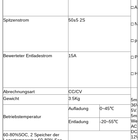
□ An
Spitzenstrom
50±5 2S
□ Na
□ po
Bewerteter Entladestrom
15A
□ Po
□ Ha
Abrechnungsart
CC/CV
Gewicht
3.5Kg
5ms
36V,
Aufladung
0~45℃
5V.F
5ms,
Betriebstemperatur
Wec
Entladung
-20~55℃
AC1
DC18
60-80%SOC, 2 Speicher der
12V,
Lagertemperatur 60-80% Soc,