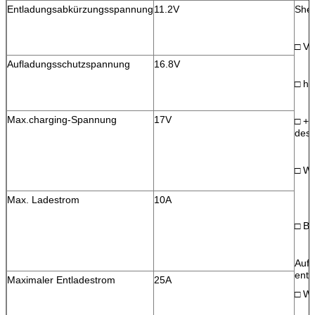
Entladungsabkürzungsspannung
11.2V
Shel
□ Vo
Aufladungsschutzspannung
16.8V
□ he
Max.charging-Spannung
17V
□ +F
des 
□ Wh
Max. Ladestrom
10A
□ Bl
Aufl
entl
Maximaler Entladestrom
25A
□ W