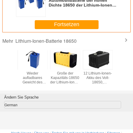
Automobilbatterie der hohen
Dichte 18650 der Lithium-Ionen-
Batterie-12V 30Ah Lifepo4
Fortsetzen
Lithium-Ionen-Batterie 18650
Mehr
ches des
Wieder
Große der
12 Lithium-Ionen-
CER gene
d-18650
aufladbares
Kapazitäts-18650
Akku des Volt-
18650 Vol
 Lithium-
Gewicht des
der Lithium-Ionen-
18650,
des Lithiu
terie-der
Portable-18650
Batterie-12V 30Ah
Hochspannungs-
12 für elek
e-12 CER
des Lithium-
Fahrrad-Batterien
Eco-Ionenbatterie
Fahr
migte
Lifepo4 der
Golf-des Auto-E
Ändern Sie Sprache
Batterie-24V 12Ah
1.9KG
German