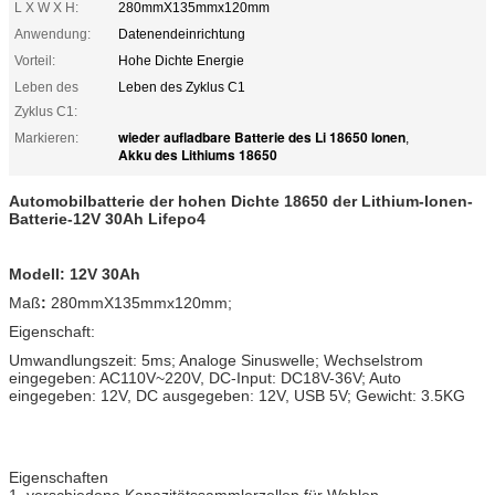
L X W X H:
280mmX135mmx120mm
Anwendung:
Datenendeinrichtung
Vorteil:
Hohe Dichte Energie
Leben des
Leben des Zyklus C1
Zyklus C1:
wieder aufladbare Batterie des Li 18650 Ionen
Markieren:
,
Akku des Lithiums 18650
Automobilbatterie der hohen Dichte 18650 der Lithium-Ionen-
Batterie-12V 30Ah Lifepo4
Modell: 12V 30Ah
Maß
:
280mmX135mmx120mm;
Eigenschaft:
Umwandlungszeit: 5ms; Analoge Sinuswelle; Wechselstrom
eingegeben: AC110V~220V, DC-Input: DC18V-36V; Auto
eingegeben: 12V, DC ausgegeben: 12V, USB 5V; Gewicht: 3.5KG
Eigenschaften
1. verschiedene Kapazitätssammlerzellen für Wahlen.