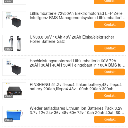
Kontakt
Lithiumbatterie 72v50Ah Elektromotorrad LFP Zelle
Intelligenz BMS Managementsystem Lithiumbatterie
Lithium-Ionenbatterie
Kontakt
UN38.8 36V 10Ah 48V 20Ah Ebike/elektrischer
Roller-Batterie-Satz
Kontakt
Hochleistungsmotorrad Lithiumbatterie 60V 72V
20AH 30AH 40AH 50AH eingebaut in 100A BMS für
Ebike Kit 3000w 72v
Kontakt
PINSHENG 51.2v lifepo4 lithium battery,48v lifepo4
battery 200ah,lifepo4 48v 100ah 200ah 300ah
lithium 30kwh battery
Kontakt
Wieder aufladbares Lithium Ion Batteries Pack 3.2v
3.7v 12v 24v 36v 48v 60v 72v 10ah 20ah 40ah 60ah
80ah 100ah
Kontakt